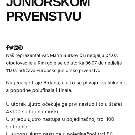
JUNIORSKOM
PRVENSTVU
Naš reprezentativac Mario Šurković u nedjelju 04.07.
otputovao je u Rim gdje se od utorka 06.07 do nedjelje
11.07. održava Europsko juniorsko prvenstvo.
Natjecanje traje 6 dana, ujutro se plivaju kvalifikacije,
a popodne polufinala i finala.
U utorak ujutro očekuje ga prvi nastup i to u štafeti
4×100 slobodno muški.
U srijedu ujutro nastupa u pojedinačnoj trci 100
slobodno.
U subotu ujutro nastupa u pojedinačnoj trci 50