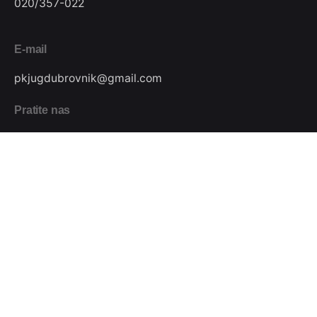
020/357-022
E-mail
pkjugdubrovnik@gmail.com
Pratite nas
Podijeli
Plivački klub Jug // Design by
Festivus
.
Sva prava pridržana.