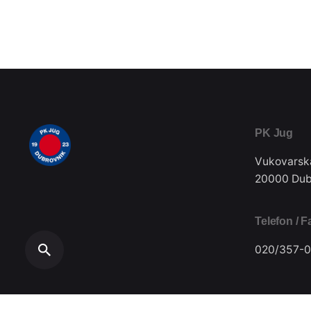
PK Jug
Vukovarsk
20000 Dub
Telefon / F
020/357-0