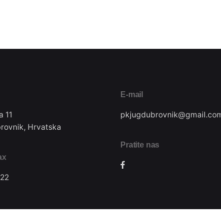
E-mail
a 11
pkjugdubrovnik@gmail.co
rovnik, Hrvatska
Pratite nas
ax
22