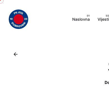
Skip
to
content
Naslovna
Vijesti
D