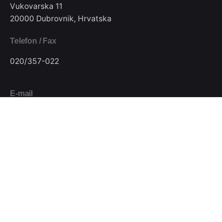
Vukovarska 11
20000 Dubrovnik, Hrvatska
Telefon / Fax
020/357-022
E-mail
pkjugdubrovnik@gmail.com
Pratite nas
Podijeli