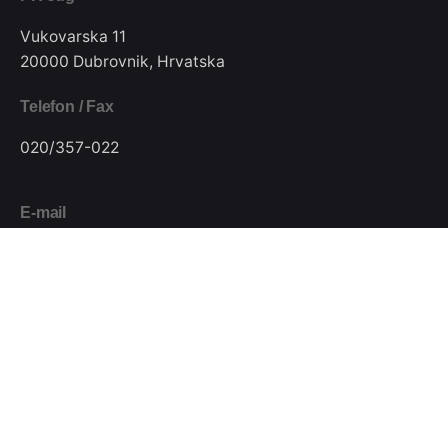
Vukovarska 11
20000 Dubrovnik, Hrvatska
Telefon / Fax
020/357-022
E-mail
pkjugdubrovnik@gmail.com
Pratite nas
Podijeli