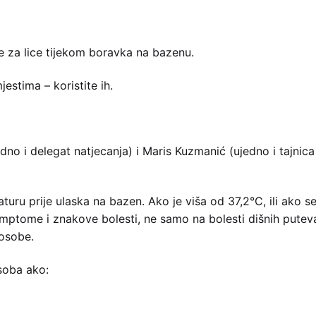
ke za lice tijekom boravka na bazenu.
mjestima – koristite ih.
dno i delegat natjecanja) i Maris Kuzmanić (ujedno i tajnica
aturu prije ulaska na bazen. Ako je viša od 37,2°C, ili ako s
mptome i znakove bolesti, ne samo na bolesti dišnih puteva
 osobe.
soba ako: