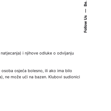
Be.
—
Follow Us
 natjecanja) i njihove odluke o odvijanju
e osoba osjeća bolesno, ili ako ima bilo
), ne može ući na bazen. Klubovi sudionici