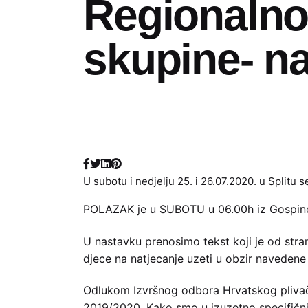
Regionalno
skupine- n
U subotu i nedjelju 25. i 26.07.2020. u Split
POLAZAK je u SUBOTU u 06.00h iz Gospinog 
U nastavku prenosimo tekst koji je od stra
djece na natjecanje uzeti u obzir navedene
Odlukom Izvršnog odbora Hrvatskog plivač
2019/2020. Kako smo u izuzetno specifični