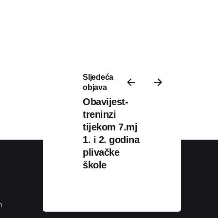
Sljedeća
objava
Obavijest-
treninzi
tijekom 7.mj
1. i 2. godina
plivačke
škole
Podijeli
m