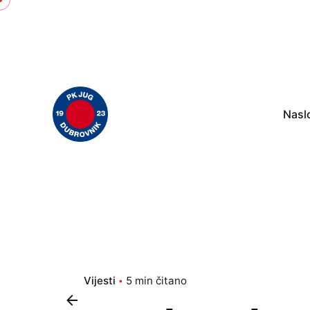
Skip
to
content
Nasl
Vijesti
5 min čitano