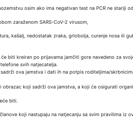
inozemstvu osim ako ima negativan test na PCR ne stariji od
 osobom zaraženom SARS-CoV-2 virusom,
ra, kašalj, nedostatak zraka, grlobolja, curenje nosa ili gu
će biti kreiran po prijavama jamčiti gore navedeno za svoje
telefone svih natjecatelja.
 sadrži ova jamstva i dati ih na potpis roditeljima/skrbnici
ti obrazac koji sadrži ova jamstva, a koji će osigurati organ
će biti.
e članove koji nastupaju na natjecanju sa svim pravilima iz