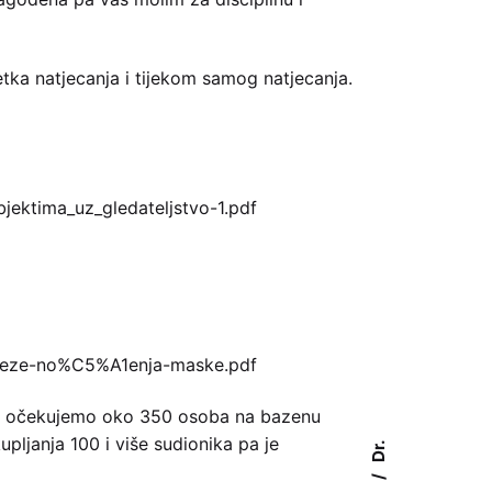
ka natjecanja i tijekom samog natjecanja.
jektima_uz_gledateljstvo-1.pdf
bveze-no%C5%A1enja-maske.pdf
kako očekujemo oko 350 osoba na bazenu
pljanja 100 i više sudionika pa je
Dr.