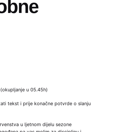
dobne
(okupljanje u 05.45h)
ti tekst i prije konačne potvrde o slanju
venstva u ljetnom dijelu sezone
agođena pa vas molim za disciplinu i