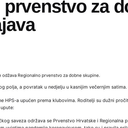
 prvenstvo za 
ajava
u se odžava Regionalno prvenstvo za dobne skupine.
polja, a povratak u nedjelju u kasnijim večernjim satima. 
ne HPS-a upućen prema klubovima. Roditelji su dužni pročita
 upute:
kog saveza održava se Prvenstvo Hrvatske i Regionalna pr
m uvjetima pandemije koronavirusom, tako su i pravila pril