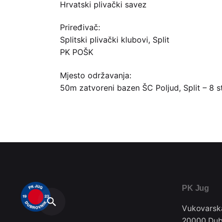
Hrvatski plivački savez
Priređivač:
Splitski plivački klubovi, Split
PK POŠK
Mjesto održavanja:
50m zatvoreni bazen ŠC Poljud, Split – 8 s
PK Jug
Vukovarsk
20000 Dub