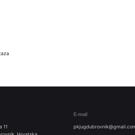
taza
E-mail
a 11
pkjugdubrovnik@gmail.co
rovnik, Hrvatska