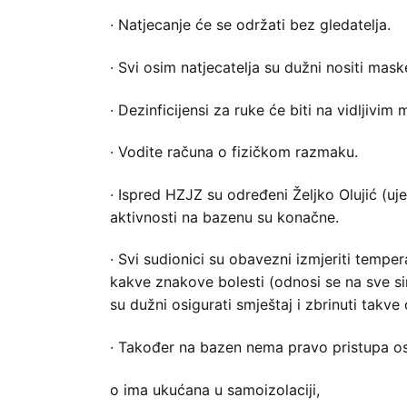
· Natjecanje će se održati bez gledatelja.
· Svi osim natjecatelja su dužni nositi mas
· Dezinficijensi za ruke će biti na vidljivim 
· Vodite računa o fizičkom razmaku.
· Ispred HZJZ su određeni Željko Olujić (uje
aktivnosti na bazenu su konačne.
· Svi sudionici su obavezni izmjeriti temper
kakve znakove bolesti (odnosi se na sve si
su dužni osigurati smještaj i zbrinuti takve
· Također na bazen nema pravo pristupa o
o ima ukućana u samoizolaciji,