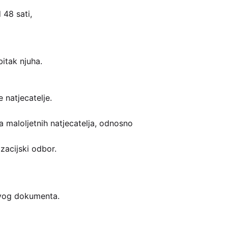
 48 sati,
bitak njuha.
 natjecatelje.
ma maloljetnih natjecatelja, odnosno
izacijski odbor.
 ovog dokumenta.