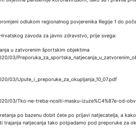
romjeni odlukom regionalnog povjerenika Regije 1 do počet
Hrvatskog zavoda za javno zdravstvo, prije svega:
canja u zatvorenim športskim objektima
020/03/Preporuka_za_sportska_natjecanja_u_zatvorenim_ob
020/03/Upute_i_preporuke_za_okupljanja_10_07.pdf
/2020/03/Tko-ne-treba-nositi-masku-izuze%C4%87e-od-o
 kretanja po bazenu dobit ćete po prijavi natjecatelja, a 
ati trajanja natjecanja tako potpadamo pod preporuke za oku