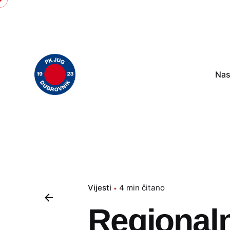
Skip
to
content
Nas
Vijesti
4 min čitano
Regionaln