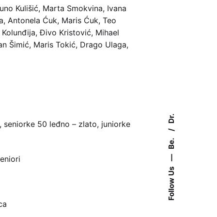
runo Kulišić, Marta Smokvina, Ivana
va, Antonela Ćuk, Maris Ćuk, Teo
Kolunđija, Đivo Kristović, Mihael
an Šimić, Maris Tokić, Drago Ulaga,
Dr.
o, seniorke 50 leđno – zlato, juniorke
Be.
—
eniori
Follow Us
ca