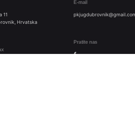
E-mail
a 11
pkjugdubrovnik@gmail.co
rovnik, Hrvatska
Pratite nas
ax
22