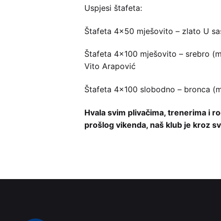
Uspjesi štafeta:
Štafeta 4×50 mješovito – zlato U sas
Štafeta 4×100 mješovito – srebro (ml.
Vito Arapović
Štafeta 4×100 slobodno – bronca (ml
Hvala svim plivačima, trenerima i ro
prošlog vikenda, naš klub je kroz s