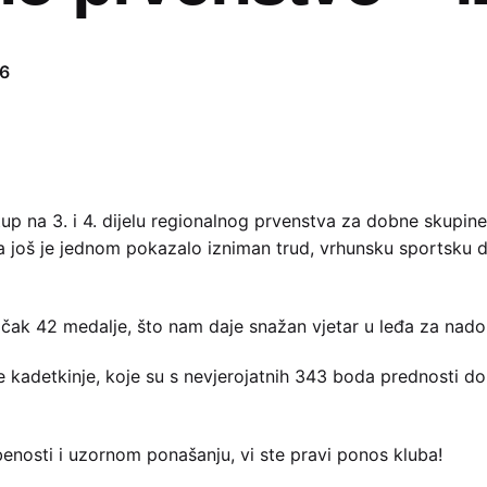
6
tup na 3. i 4. dijelu regionalnog prvenstva za dobne skupin
ča još je jednom pokazalo izniman trud, vrhunsku sportsku di
čak 42 medalje, što nam daje snažan vjetar u leđa za nad
adetkinje, koje su s nevjerojatnih 343 boda prednosti do
benosti i uzornom ponašanju, vi ste pravi ponos kluba!