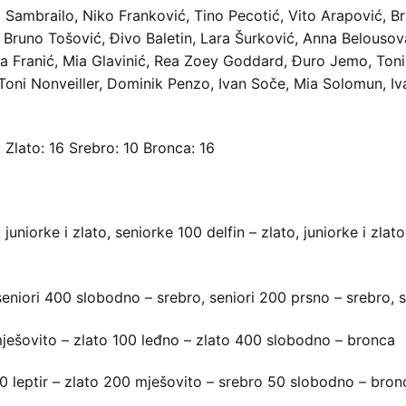
 Sambrailo, Niko Franković, Tino Pecotić, Vito Arapović, B
t, Bruno Tošović, Đivo Baletin, Lara Šurković, Anna Belouso
a Franić, Mia Glavinić, Rea Zoey Goddard, Đuro Jemo, Toni 
 Toni Nonveiller, Dominik Penzo, Ivan Soče, Mia Solomun, Iv
): Zlato: 16 Srebro: 10 Bronca: 16
uniorke i zlato, seniorke 100 delfin – zlato, juniorke i zlat
seniori 400 slobodno – srebro, seniori 200 prsno – srebro, s
ješovito – zlato 100 leđno – zlato 400 slobodno – bronca
0 leptir – zlato 200 mješovito – srebro 50 slobodno – bron