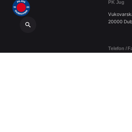
PK Jug
Vukovarsk
20000 Dub
Telefon / F
020/357-0
Plivački klub Jug // Design by
Festivus
.