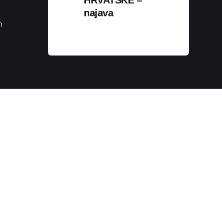
Podijeli
najava
m
Sva prava pridržana.