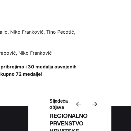
ailo, Niko Franković, Tino Pecotić,
Arapović, Niko Franković
a pribrojimo i 30 medalja osvojenih
 ukupno 72 medalje!
Sljedeća
objava
REGIONALNO
PRVENSTVO
HRVATSKE –