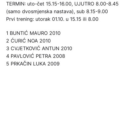
TERMIN: uto-čet 15.15-16.00, UJUTRO 8.00-8.45
(samo dvosmjenska nastava), sub 8.15-9.00
Prvi trening: utorak 01.10. u 15.15 ili 8.00
1 BUNTIĆ MAURO 2010
2 ĆURIĆ NOA 2010
3 CVJETKOVIĆ ANTUN 2010
4 PAVLOVIĆ PETRA 2008
5 PRKAČIN LUKA 2009
6 RADOVIĆ MIHO 2010
7 RADULJ GABRIELA LEA 2009
8 RAGUŽ MARKO 2009
9 RATKOVIĆ LEO 2007
10 SMOKVINA PETRA 2009
11 SMOKVINA MARTA 2009
12 SRŠEN IVOR 2010
13 ŽUSTRA NIKOLA 2009