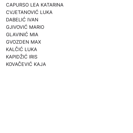
CAPURSO LEA KATARINA
CVJETANOVIĆ LUKA
DABELIĆ IVAN
GJIVOVIĆ MARIO
GLAVINIĆ MIA
GVOZDEN MAX
KALČIĆ LUKA
KAPIDŽIĆ IRIS
KOVAČEVIĆ KAJA
KRISTOVIĆ VLAHO
KULIŠIĆ BRUNO
MARIČIĆ LUKA
MARIĆ PETRA
MARKOVIĆ VIKTOR MATEJ
MILOSLAVIĆ MARKO
NEZMEŠKAL CVITA
OBULJEN DAVID
PARADŽIK MARA