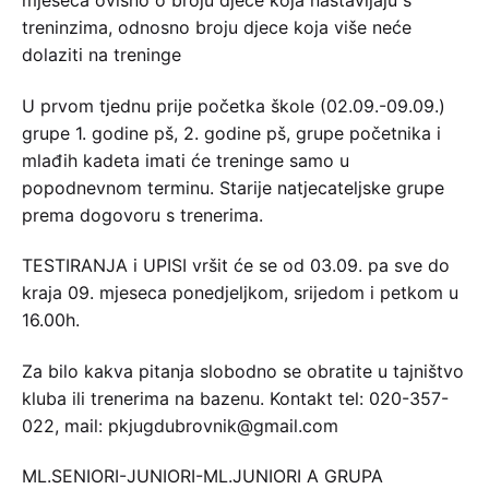
mjeseca ovisno o broju djece koja nastavljaju s
treninzima, odnosno broju djece koja više neće
dolaziti na treninge
U prvom tjednu prije početka škole (02.09.-09.09.)
grupe 1. godine pš, 2. godine pš, grupe početnika i
mlađih kadeta imati će treninge samo u
popodnevnom terminu. Starije natjecateljske grupe
prema dogovoru s trenerima.
TESTIRANJA i UPISI vršit će se od 03.09. pa sve do
kraja 09. mjeseca ponedjeljkom, srijedom i petkom u
16.00h.
Za bilo kakva pitanja slobodno se obratite u tajništvo
kluba ili trenerima na bazenu. Kontakt tel: 020-357-
022, mail: pkjugdubrovnik@gmail.com
ML.SENIORI-JUNIORI-ML.JUNIORI A GRUPA