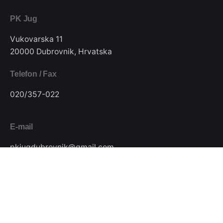
PK Jug
Vukovarska 11
20000 Dubrovnik, Hrvatska
Telefon / Fax
020/357-022
E-mail
pkjugdubrovnik@gmail.com
Pratite nas
Podijeli