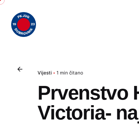
Skip
to
content
Vijesti
1 min čitano
Prvenstvo H
Victoria- n