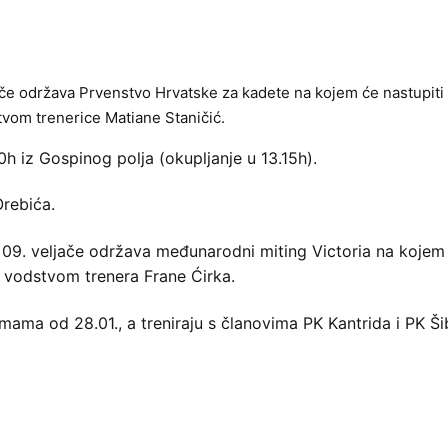
ljače održava Prvenstvo Hrvatske za kadete na kojem će nastupit
tvom trenerice Matiane Staničić.
0h iz Gospinog polja (okupljanje u 13.15h).
Orebića.
 i 09. veljače održava međunarodni miting Victoria na kojem 
 vodstvom trenera Frane Ćirka.
emama od 28.01., a treniraju s članovima PK Kantrida i PK Ši