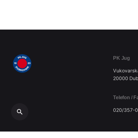
PK Jug
Vukovarsk
20000 Dub
Telefon / F
020/357-0