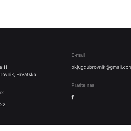
E-mail
a 11
pkjugdubrovnik@gmail.co
rovnik, Hrvatska
Pratite nas
ax
22