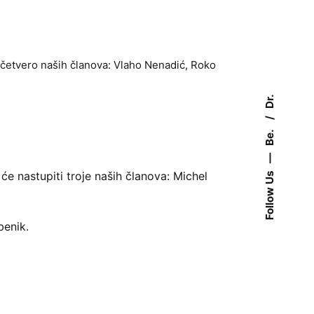
i četvero naših članova: Vlaho Nenadić, Roko
Dr.
Be.
—
će nastupiti troje naših članova: Michel
Follow Us
benik.