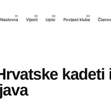
Naslovna
Vijesti
Upisi
Povijest kluba
Članov
rvatske kadeti i
ajava