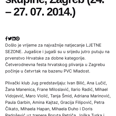
– 27. 07. 2014.)
Došlo je vrijeme za najvažnije natjecanje LJETNE
SEZONE. Jugašice i jugaši su u srijedu jutro putuju na
prvenstvo Hrvatske za dobne kategorije.
Četverodnevna festa hrvatskog plivanja u Zagrebu
počinje u četvrtak na bazenu PVC Mladost.
Plivački klub Jug predstavljaju: Ivan Bilić, Ana Lučić,
Žana Manenica, Frane Miloslavić, Ilario Radić, Mihael
Vidojević, Maro Violić, Tanja Šmid, Adriana Marinović,
Paula Garbin, Amina Kajtaz, Gracija Filipović, Petra
Čikato, Mihaela Hapan, Mihaela Đuho i Doris
Radošević uz trenere Boruta Petriča, Joška Turka i