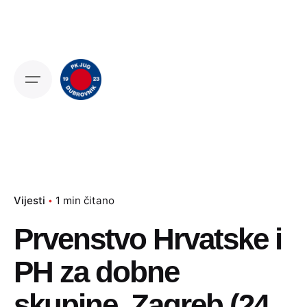
Skip
to
content
Vijesti
1 min čitano
Prvenstvo Hrvatske i
PH za dobne
skupine, Zagreb (24.