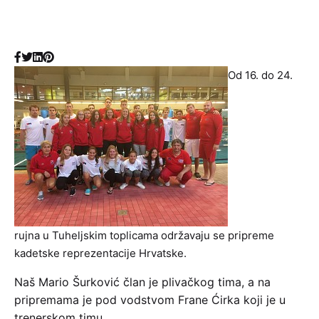
Od 16. do 24.
rujna u Tuheljskim toplicama održavaju se pripreme
kadetske reprezentacije Hrvatske.
Naš Mario Šurković član je plivačkog tima, a na
pripremama je pod vodstvom Frane Ćirka koji je u
trenerskom timu.