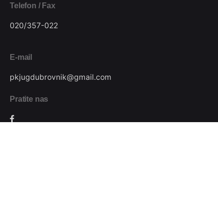
Telefon / Fax
020/357-022
E-mail
pkjugdubrovnik@gmail.com
Pratite nas
Podijeli
Plivački klub Jug // Design by
Festivus
.