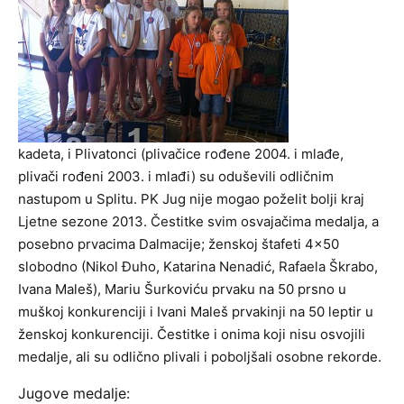
kadeta, i Plivatonci (plivačice rođene 2004. i mlađe,
plivači rođeni 2003. i mlađi) su oduševili odličnim
nastupom u Splitu. PK Jug nije mogao poželit bolji kraj
Ljetne sezone 2013. Čestitke svim osvajačima medalja, a
posebno prvacima Dalmacije; ženskoj štafeti 4×50
slobodno (Nikol Đuho, Katarina Nenadić, Rafaela Škrabo,
Ivana Maleš), Mariu Šurkoviću prvaku na 50 prsno u
muškoj konkurenciji i Ivani Maleš prvakinji na 50 leptir u
ženskoj konkurenciji. Čestitke i onima koji nisu osvojili
medalje, ali su odlično plivali i poboljšali osobne rekorde.
Jugove medalje: