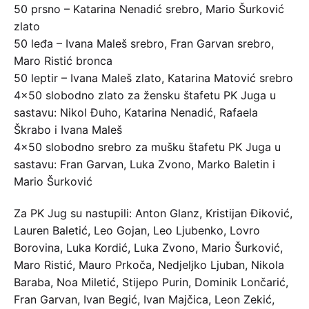
50 prsno – Katarina Nenadić srebro, Mario Šurković
zlato
50 leđa – Ivana Maleš srebro, Fran Garvan srebro,
Maro Ristić bronca
50 leptir – Ivana Maleš zlato, Katarina Matović srebro
4×50 slobodno zlato za žensku štafetu PK Juga u
sastavu: Nikol Đuho, Katarina Nenadić, Rafaela
Škrabo i Ivana Maleš
4×50 slobodno srebro za mušku štafetu PK Juga u
sastavu: Fran Garvan, Luka Zvono, Marko Baletin i
Mario Šurković
Za PK Jug su nastupili: Anton Glanz, Kristijan Điković,
Lauren Baletić, Leo Gojan, Leo Ljubenko, Lovro
Borovina, Luka Kordić, Luka Zvono, Mario Šurković,
Maro Ristić, Mauro Prkoča, Nedjeljko Ljuban, Nikola
Baraba, Noa Miletić, Stijepo Purin, Dominik Lončarić,
Fran Garvan, Ivan Begić, Ivan Majčica, Leon Zekić,