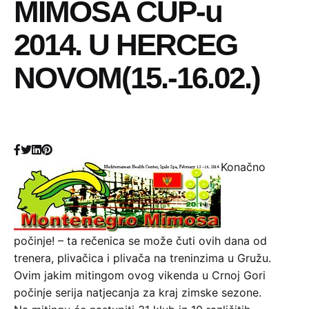
MIMOSA CUP-u
2014. U HERCEG
NOVOM(15.-16.02.)
Konačno
počinje! – ta rečenica se može čuti ovih dana od
trenera, plivačica i plivača na treninzima u Gružu.
Ovim jakim mitingom ovog vikenda u Crnoj Gori
počinje serija natjecanja za kraj zimske sezone.