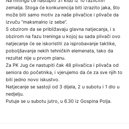
Na mitingu će nastupiti 31 klub iz 10 različitih
zemalja. Stoga će konkurencija biti izrazito jaka, što
može biti samo motiv za naše plivačice i plivače da
izvuču “maksmalno iz sebe”.
S obzirom da se približavaju glavna natjecanja, i s
obzirom na fazu treninga u kojoj su sada plivači ovo
natjecanje će se iskoristiti za isprobavanje taktike,
poboljšavanje nekih tehničkih elemenata, tako da
rezultat nije u prvom planu.
Za PK Jug će nastupiti čak 48 plivačica i plivača od
seniora do početnika, i vjerujemo da će za sve njih to
biti jedno novo iskustvo.
Natjecanje se sastoji od 3 dijela, 2 u subotu i 1 dio u
nedjelju.
Putuje se u subotu jutro, u 6.30 iz Gospina Polja.