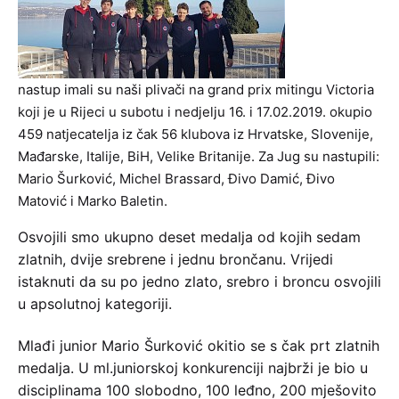
nastup imali su naši plivači na grand prix mitingu Victoria
koji je u Rijeci u subotu i nedjelju 16. i 17.02.2019. okupio
459 natjecatelja iz čak 56 klubova iz Hrvatske, Slovenije,
Mađarske, Italije, BiH, Velike Britanije. Za Jug su nastupili:
Mario Šurković, Michel Brassard, Đivo Damić, Đivo
Matović i Marko Baletin.
Osvojili smo ukupno deset medalja od kojih sedam
zlatnih, dvije srebrene i jednu brončanu. Vrijedi
istaknuti da su po jedno zlato, srebro i broncu osvojili
u apsolutnoj kategoriji.
Mlađi junior Mario Šurković okitio se s čak prt zlatnih
medalja. U ml.juniorskoj konkurenciji najbrži je bio u
disciplinama 100 slobodno, 100 leđno, 200 mješovito