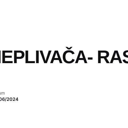
EPLIVAČA- R
um
06/2024