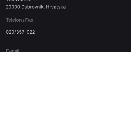
20000 Dubrovnik, Hrvatska
Telefon / Fax
020/357-022
E-mail
pkjugdubrovnik@gmail.com
Pratite nas
Podijeli