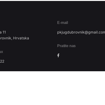
E-mail
a 11
pkjugdubrovnik@gmail.co
rovnik, Hrvatska
Pratite nas
ax
22