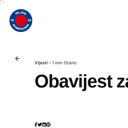
Skip
to
content
Vijesti
1 min čitano
Obavijest z