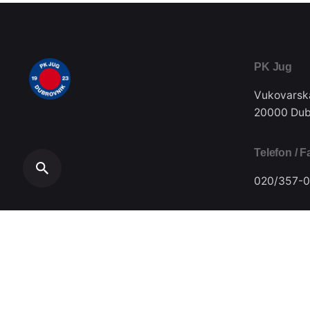
PK Jug
Vukovarsk
20000 Dub
Telefon / F
020/357-0
Plivački klub Jug // Design by
Festivus
.