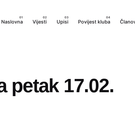
Naslovna
Vijesti
Upisi
Povijest kluba
Članov
a petak 17.02.