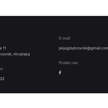
E-mail
a 11
pkjugdubrovnik@gmail.co
rovnik, Hrvatska
Pratite nas
ax
22