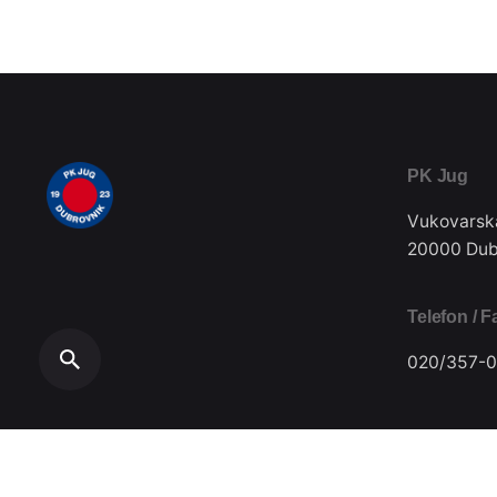
PK Jug
Vukovarsk
20000 Dub
Telefon / F
020/357-0