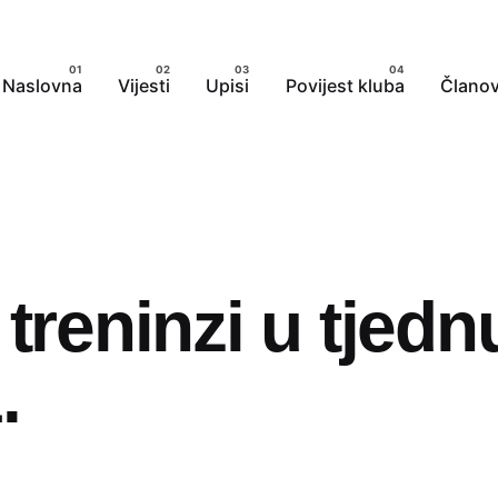
Naslovna
Vijesti
Upisi
Povijest kluba
Članov
 treninzi u tjedn
.