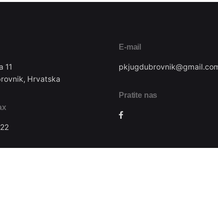
E-mail
a 11
pkjugdubrovnik@gmail.co
rovnik, Hrvatska
Pratite nas
ax
22