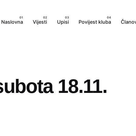
Naslovna
Vijesti
Upisi
Povijest kluba
Članov
subota 18.11.