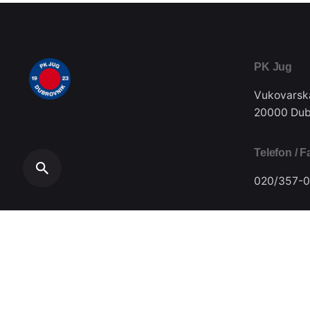
PK Jug
Vukovarsk
20000 Dub
Telefon / F
020/357-0
Plivački klub Jug // Design by
Festivus
.