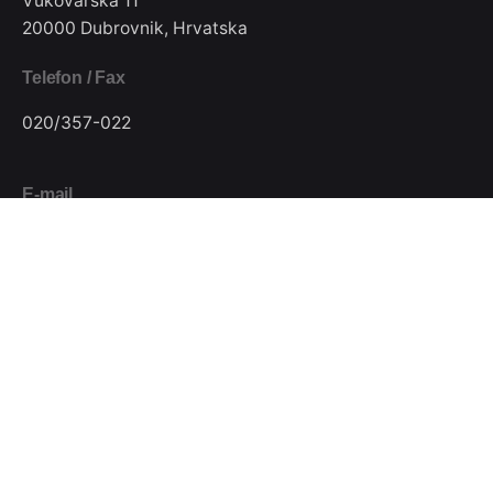
Vukovarska 11
20000 Dubrovnik, Hrvatska
Telefon / Fax
020/357-022
E-mail
pkjugdubrovnik@gmail.com
Pratite nas
Podijeli