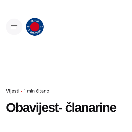
Skip
to
content
Vijesti
1 min čitano
Obavijest- članarine