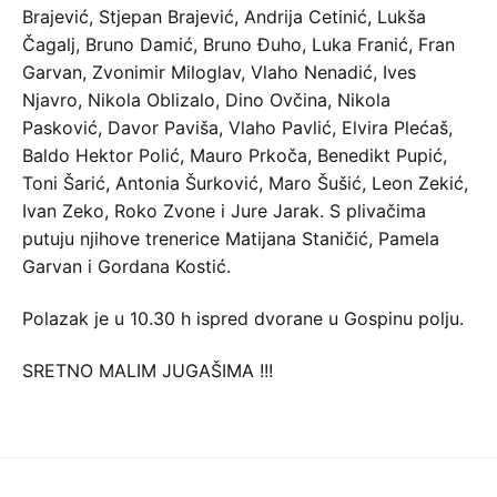
Brajević, Stjepan Brajević, Andrija Cetinić, Lukša
Čagalj, Bruno Damić, Bruno Đuho, Luka Franić, Fran
Garvan, Zvonimir Miloglav, Vlaho Nenadić, Ives
Njavro, Nikola Oblizalo, Dino Ovčina, Nikola
Pasković, Davor Paviša, Vlaho Pavlić, Elvira Plećaš,
Baldo Hektor Polić, Mauro Prkoča, Benedikt Pupić,
Toni Šarić, Antonia Šurković, Maro Šušić, Leon Zekić,
Ivan Zeko, Roko Zvone i Jure Jarak. S plivačima
putuju njihove trenerice Matijana Staničić, Pamela
Garvan i Gordana Kostić.
Polazak je u 10.30 h ispred dvorane u Gospinu polju.
SRETNO MALIM JUGAŠIMA !!!