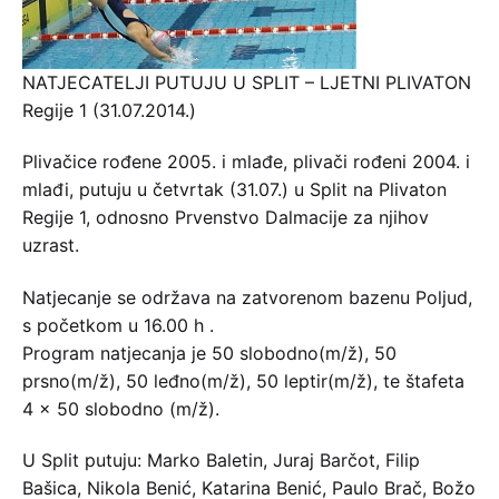
NATJECATELJI PUTUJU U SPLIT – LJETNI PLIVATON
Regije 1 (31.07.2014.)
Plivačice rođene 2005. i mlađe, plivači rođeni 2004. i
mlađi, putuju u četvrtak (31.07.) u Split na Plivaton
Regije 1, odnosno Prvenstvo Dalmacije za njihov
uzrast.
Natjecanje se održava na zatvorenom bazenu Poljud,
s početkom u 16.00 h .
Program natjecanja je 50 slobodno(m/ž), 50
prsno(m/ž), 50 leđno(m/ž), 50 leptir(m/ž), te štafeta
4 x 50 slobodno (m/ž).
U Split putuju: Marko Baletin, Juraj Barčot, Filip
Bašica, Nikola Benić, Katarina Benić, Paulo Brač, Božo