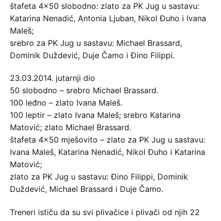
štafeta 4×50 slobodno: zlato za PK Jug u sastavu:
Katarina Nenadić, Antonia Ljuban, Nikol Đuho i Ivana
Maleš;
srebro za PK Jug u sastavu: Michael Brassard,
Dominik Duždević, Duje Čamo i Đino Filippi.
23.03.2014. jutarnji dio
50 slobodno – srebro Michael Brassard.
100 leđno – zlato Ivana Maleš.
100 leptir – zlato Ivana Maleš; srebro Katarina
Matović; zlato Michael Brassard.
štafeta 4×50 mješovito – zlato za PK Jug u sastavu:
Ivana Maleš, Katarina Nenadić, Nikol Đuho i Katarina
Matović;
zlato za PK Jug u sastavu: Đino Filippi, Dominik
Duždević, Michael Brassard i Duje Čamo.
Treneri ističu da su svi plivačice i plivači od njih 22