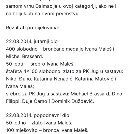
samom vrhu Dalmacije u ovoj kategoriji, ako ne i
najbolji klub na ovom prvenstvu.
Rezultati po dijelovima:
22.03.2014. jutarnji dio
400 slobodno – brončane medalje Ivana Maleš i
Michel Brassard.
50 leptir – srebro Ivana Maleš.
štafeta 4×100 slobodno: zlato za PK Jug u sastavu:
Nikol Đuho, Katarina Nenadić, Katarina Matović i
Ivana Maleš;
srebro za PK Jug u sastavu: Michael Brassard, Đino
Filippi, Duje Čamo i Dominik Duždević.
22.03.2014. popodnevni dio
50 leđno – zlato Ivana Maleš.
100 mješovito – bronca Ivana Maleš.