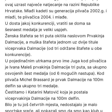
ovaj uzrast najveće natjecanje na razini Republike
Hrvatske. Mlađi kadeti su generacija plivača 2002.g. i
mlađi, te plivačica 2004. i mlađe.
U dosta jakoj konkurenciji, vratiti se doma sa
šesnaest medalja je veliki uspjeh.
Ženska štafeta se tri puta okitila naslovom Prvakinja
Dalmacije, a muška štafeta jednom uz dvije titule
viceprvaka Dalmacije (od tri održane štafete u obe
konkurencije).
U pojedinačnim utrkama prvo ime Juga kod plivačica
je Ivana Maleš prvakinja Dalmacije tri puta, sa ukupno
osvojenih šest medalja (od 6 mogućih nastupa). Kod
plivača Michel Brassard je prvak Dalmacije na 100m
delfin sa ukupno tri medalje.
Čestitamo i Katarini Matović koja je postala
viceprvakinja Dalmacije na 100m delfin.
Bilo je tu još četvrtih mjesta, nedostajalo je malo
sportske sreće, ali pokazali smo da smo kao klub u