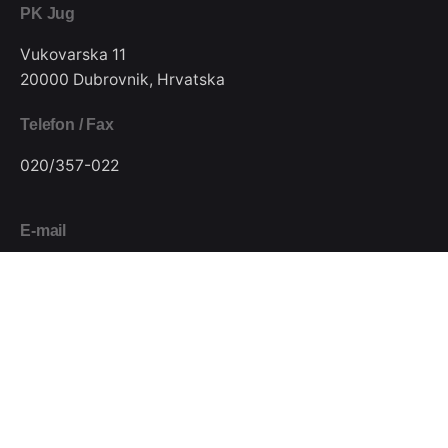
PK Jug
Vukovarska 11
20000 Dubrovnik, Hrvatska
Telefon / Fax
020/357-022
E-mail
pkjugdubrovnik@gmail.com
Pratite nas
Podijeli