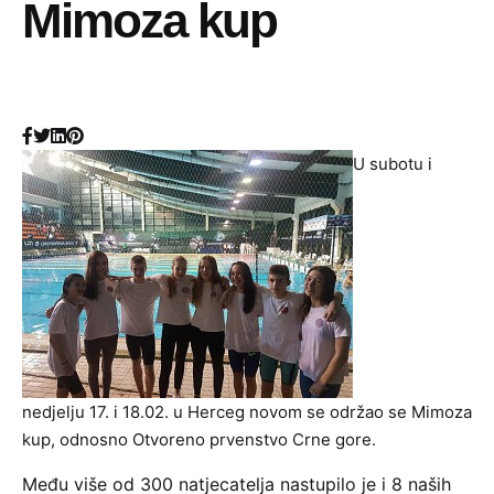
Mimoza kup
U subotu i
nedjelju 17. i 18.02. u Herceg novom se održao se Mimoza
kup, odnosno Otvoreno prvenstvo Crne gore.
Među više od 300 natjecatelja nastupilo je i 8 naših