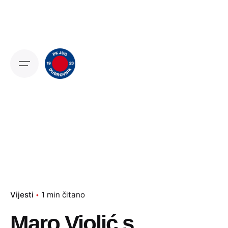
Skip
to
content
Vijesti
1 min čitano
Maro Violić s