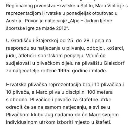
Regionalnog prvenstva Hrvatske u Splitu, Maro Violić je s
reprezentacijom Hrvatske u ponedjeljak otputovao u
Austriju. Povod je natjecanje „Alpe – Jadran ljetne
športske igre za mlade 2012“.
U Gradišću i Štajerskoj od 25. do 28. lipnja na
rasporedu su natjecanja u plivanju, odbojci, košarci,
judu, atletici i sportskom penjanju. Violić će
sudjelovati u plivačkom dijelu na plivalištu Gleisdorf
za natjecatelje rođene 1995. godine i mlađe.
Hrvatska plivačka reprezentacija broji 10 plivačica i
10 plivača, a Maro pliva u disciplini 100 metara
slobodno. Plivačice i plivače za štafetne utrke
odredit će se na samom natjecanju, a svi se u
Plivačkom klubu Jug nadamo da će Maro svojom
individualnom utrkom izboriti mjesto u štafeti.