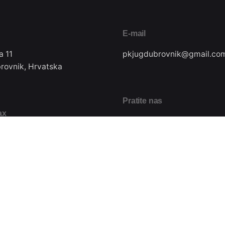
E-mail
a 11
pkjugdubrovnik@gmail.co
rovnik, Hrvatska
Pratite nas
ax
22