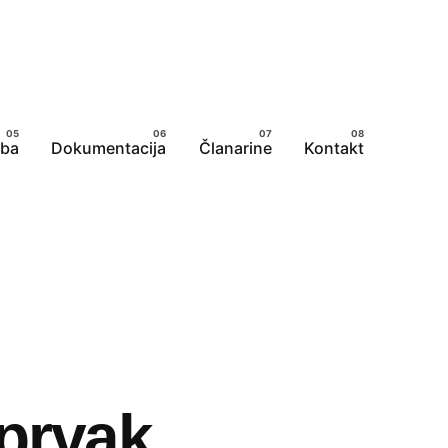
uba
Dokumentacija
Članarine
Kontakt
eprvak