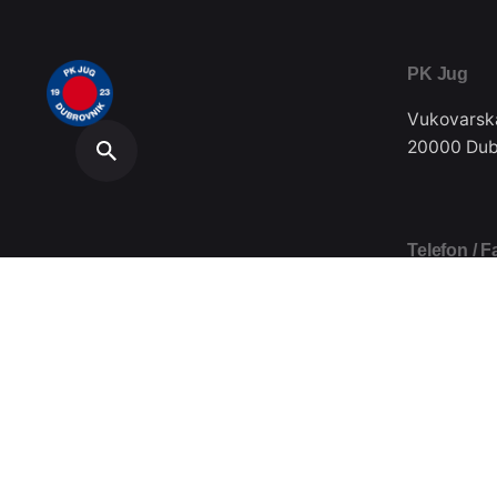
PK Jug
Vukovarsk
20000 Dub
Telefon / F
020/357-0
Plivački klub Jug // Design by
Festivus
.