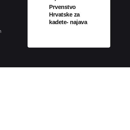
Prvenstvo
Hrvatske za
Podijeli
kadete- najava
m
Sva prava pridržana.