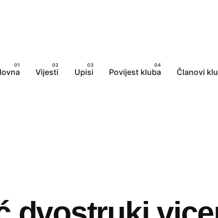
lovna
Vijesti
Upisi
Povijest kluba
Članovi kl
ć dvostruki vic