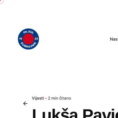
Skip
to
content
Nas
Vijesti
2 min čitano
Lukša Pavi