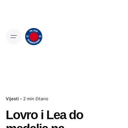
Skip
to
content
Vijesti
2 min čitano
Lovro i Lea do