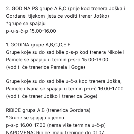
2. GODINA PŠ grupe A,B,C (prije kod trenera Joška i
Gordane, tijekom ljeta će voditi trener Joško)
*grupe se spajaju
p-u-s-č-p 15.00-16.00
1. GODINA grupe A,B,C,D,E,F
Grupe koje su do sad bile p-s-p kod trenera Nikole i
Pamele se spajaju u termin p-s-p 15.00-16.00
(voditi će trenerice Pamela i Goge)
Grupe koje su do sad bile u-č-s kod trenera Joška,
Pamele i Ivana se spajaju u termin p-u-č 16.00-17.00
(voditi će trener Joško i trenerica Goge)
RIBICE grupa A,B (trenerica Gordana)
*Grupe se spajaju u jednu
p-s-p 16.00-17.00 (nema više termina u-č-p)
NAPOMENA: Ribice imaju treninge do 01.07.