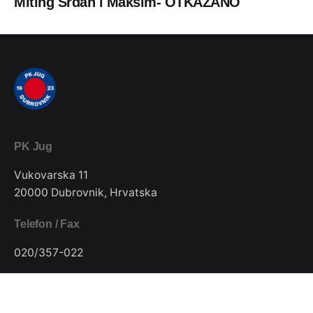
Miting Srđan i Maksim- OTKAZANO
PK Jug
Vukovarska 11
20000 Dubrovnik, Hrvatska
Telefon / Fax
020/357-022
E-mail