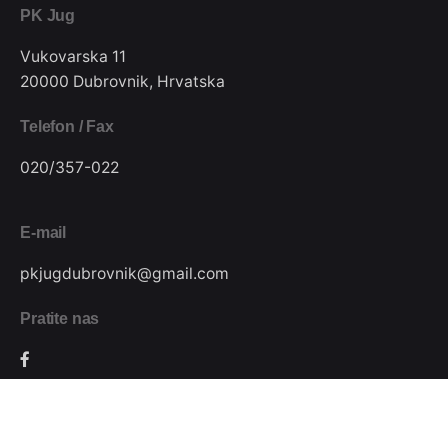
PK Jug
Vukovarska 11
20000 Dubrovnik, Hrvatska
Telefon / Fax
020/357-022
E-mail
pkjugdubrovnik@gmail.com
Pratite nas
Podijeli