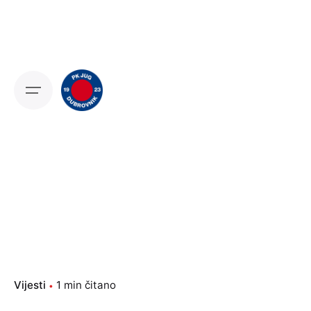
Skip
to
content
Vijesti
1 min čitano