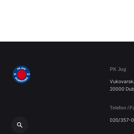
PK Jug
Vukovarsk
20000 Dub
Telefon / F
020/357-0