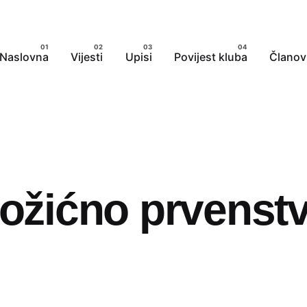
Naslovna
Vijesti
Upisi
Povijest kluba
Članov
ožićno prvenstv