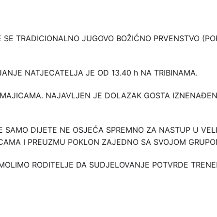
 ĆE SE TRADICIONALNO JUGOVO BOŽIĆNO PRVENSTVO (PO
LJANJE NATJECATELJA JE OD 13.40 h NA TRIBINAMA.
MAJICAMA. NAJAVLJEN JE DOLAZAK GOSTA IZNENAĐENJ
I SE SAMO DIJETE NE OSJEĆA SPREMNO ZA NASTUP U V
CAMA I PREUZMU POKLON ZAJEDNO SA SVOJOM GRUPO
MOLIMO RODITELJE DA SUDJELOVANJE POTVRDE TRENER