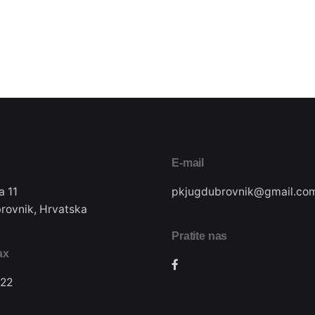
E-mail
a 11
pkjugdubrovnik@gmail.co
rovnik, Hrvatska
Pratite nas
ax
22