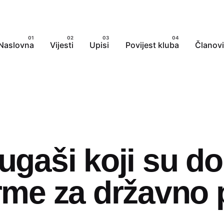
Naslovna
Vijesti
Upisi
Povijest kluba
Članovi
jugaši koji su d
orme za državno