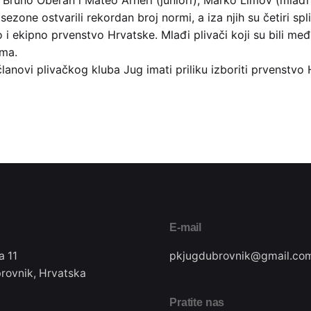
Bruno Oberan i Mateo Arneri (juniori), Marko Limov (mlađi se
sezone ostvarili rekordan broj normi, a iza njih su četiri sp
ekipno prvenstvo Hrvatske. Mlađi plivači koji su bili među 
ima.
lanovi plivačkog kluba Jug imati priliku izboriti prvenstvo
E-mail
a 11
pkjugdubrovnik@gmail.co
rovnik, Hrvatska
Pratite nas