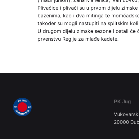
(mlađi juniori), Žana Manenica, Ivan Zovko, 
Plivačice i plivači su u prvom dijelu zimske 
bazenima, kao i dva mitinga te momčadsko i 
također su mogli nastupiti na splitskim kol
U drugom dijelu zimske sezone i ostali će č
prvenstvu Regije za mlađe kadete.
PK Jug
Vukovarsk
20000 Dub