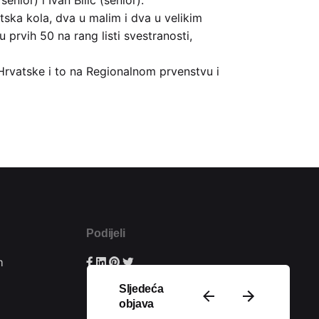
nior) i Ivan Bilić (senior).
litska kola, dva u malim i dva u velikim
prvih 50 na rang listi svestranosti,
 Hrvatske i to na Regionalnom prvenstvu i
Podijeli
m
Sljedeća
objava