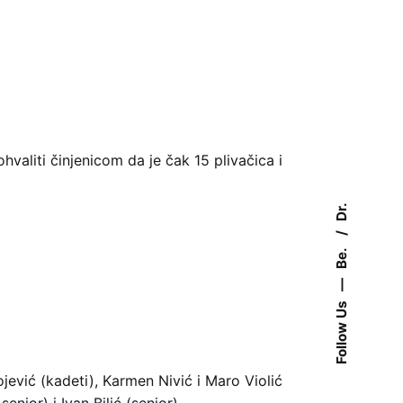
hvaliti činjenicom da je čak 15 plivačica i
Dr.
Be.
—
Follow Us
ojević (kadeti), Karmen Nivić i Maro Violić