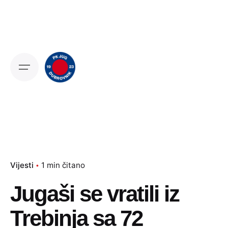
Skip
to
content
Vijesti
1 min čitano
Jugaši se vratili iz
Trebinja sa 72