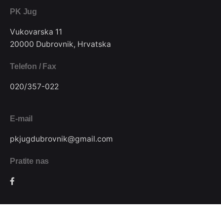
PK Jug
Vukovarska 11
20000 Dubrovnik, Hrvatska
Telefon / Fax
020/357-022
E-mail
pkjugdubrovnik@gmail.com
Pratite nas
Podijeli