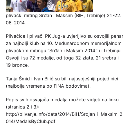
plivački miting Srđan i Maksim (BIH, Trebinje) 21.-22.
06. 2014.
Plivačice i plivači PK Jug-a uvjerljivo su osvojili pehar
za najbolji klub na 10. Međunarodnom memorijalnom
plivačkom mitingu “Srđan i Maksim 2014.” u Trebinju.
Osvojili su 72 medalje, od toga 32 zlata, 21 srebra i
19 bronce.
Tanja Šmid i Ivan Bilić su bili najuspješniji pojedinici
(najbolja vremena po FINA bodovima).
Popis svih osvajača medalja možete vidjeti na linku
(stranica 2 i 3):
http://plivanje.info/data/2014/BiH/Srdjan_i_Maksim_2
014/MedalsByClub.pdf