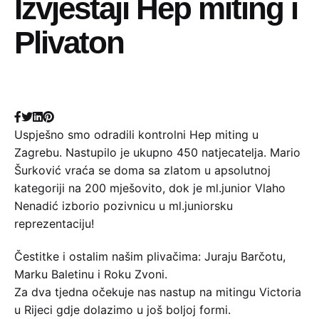
Izvještaji Hep miting i
Plivaton
Uspješno smo odradili kontrolni Hep miting u
Zagrebu. Nastupilo je ukupno 450 natjecatelja. Mario
Šurković vraća se doma sa zlatom u apsolutnoj
kategoriji na 200 mješovito, dok je ml.junior Vlaho
Nenadić izborio pozivnicu u ml.juniorsku
reprezentaciju!
Čestitke i ostalim našim plivačima: Juraju Barčotu,
Marku Baletinu i Roku Zvoni.
Za dva tjedna očekuje nas nastup na mitingu Victoria
u Rijeci gdje dolazimo u još boljoj formi.