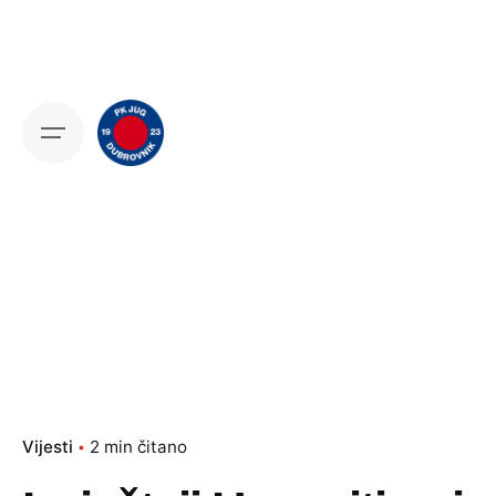
Skip
to
content
Vijesti
2 min čitano