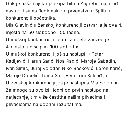
Dok je naša najstarija ekipa bila u Zagrebu, najmlađi
nastupili su na Regionalnom prvenstvu u Splitu u
konkurenciji početnika.
Mia Glavinić u ženskoj konkurenciji ostvarila je dva 4.
mjesta na 50 slobodno i 50 leđno.
U muškoj konkurenciji Leon Lambeta zauzeo je
4.mjesto u disciplini 100 slobodno.
U muškoj konkurenciji još su nastupili : Petar
Kadijević, Harun Sarić, Noa Radić, Maroje Šabadin,
Ivan Šimić, Juraj Voloder, Niko Bošković, Loren Karić,
Maroje Dabelić, Toma Smojver i Toni Kolunđija.
U ženskoj konkurenciji još je nastupila Mia Solomun.
Za mnoge su ovo bili jedni od prvih nastupa na
natjecanje, tim više čestitke našim plivačima i
plivačicama na dobrim rezultatima.