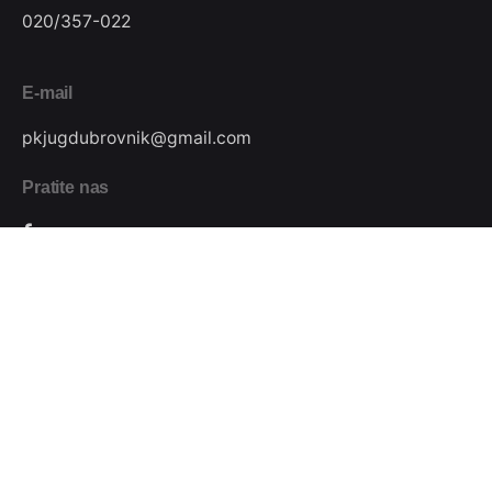
020/357-022
E-mail
pkjugdubrovnik@gmail.com
Pratite nas
Podijeli
Plivački klub Jug // Design by
Festivus
.
Sva prava pridržana.