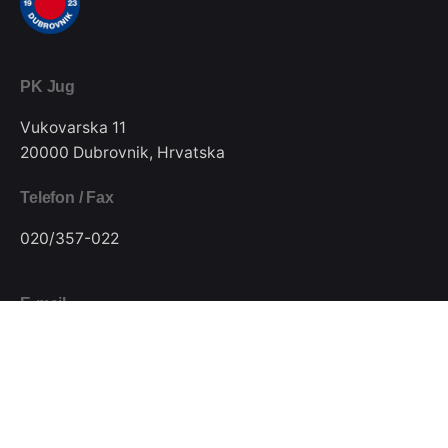
PK Jug
Vukovarska 11
20000 Dubrovnik, Hrvatska
Telefon / Fax
020/357-022
E-mail
pkjugdubrovnik@gmail.com
Pratite nas