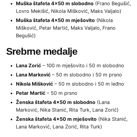
Muška štafeta 4×50 m slobodno
(Frano Begušić,
Lovro Mekišić, Nikola Mišković, Maks Valjalo)
Muška štafeta 4×50 m mješovito
(Nikola
Mišković, Petar Martić, Maks Valjalo, Frano
Begušić)
Srebrne medalje
Lana Zorić
– 100 m mješovito i 50 m slobodno
Lana Marković
– 50 m slobodno i 50 m prsno
Nikola Mišković
– 50 m slobodno i 50 m leđno
Petar Martić
– 50 m prsno
Ženska štafeta 4×50 m slobodno
(Lana
Marković, Nika Stanić, Rita Turk, Lana Zorić)
Ženska štafeta 4×50 m mješovito
(Nika Stanić,
Lana Marković, Lana Zorić, Rita Turk)