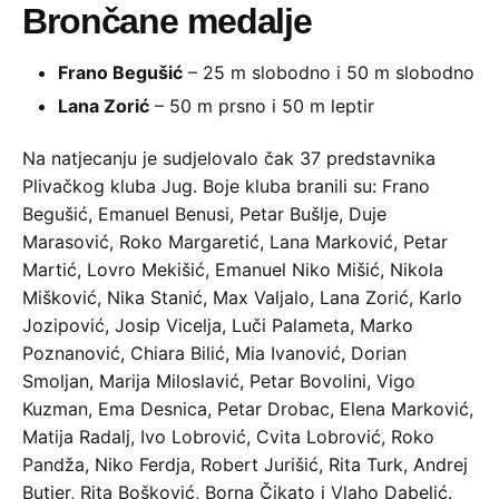
Brončane medalje
Frano Begušić
– 25 m slobodno i 50 m slobodno
Lana Zorić
– 50 m prsno i 50 m leptir
Na natjecanju je sudjelovalo čak 37 predstavnika
Plivačkog kluba Jug. Boje kluba branili su: Frano
Begušić, Emanuel Benusi, Petar Bušlje, Duje
Marasović, Roko Margaretić, Lana Marković, Petar
Martić, Lovro Mekišić, Emanuel Niko Mišić, Nikola
Mišković, Nika Stanić, Max Valjalo, Lana Zorić, Karlo
Jozipović, Josip Vicelja, Luči Palameta, Marko
Poznanović, Chiara Bilić, Mia Ivanović, Dorian
Smoljan, Marija Miloslavić, Petar Bovolini, Vigo
Kuzman, Ema Desnica, Petar Drobac, Elena Marković,
Matija Radalj, Ivo Lobrović, Cvita Lobrović, Roko
Pandža, Niko Ferdja, Robert Jurišić, Rita Turk, Andrej
Butjer, Rita Bošković, Borna Čikato i Vlaho Dabelić.