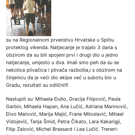
su na Regionalnom prvenstvu Hrvatske u Splitu
proteklog vikenda. Natjecanje je trajalo 3 dana s
obzirom da su bili spojeni prvi i drugi dio u jedno
natjecanje, umjesto u dva. Imali smo peh da su se
nekolica plivačica i plivača razbolila,i s obzirom na
činjenicu da je veći dio ekipe već u subotu bio u
Gradu, rezultati su odlični!!!
Nastupili su: Mihaela Đuho, Gracija Filipović, Paula
Garbin, Mihaela Hapan, Ana Lučić, Adriana Marinović,
Đivo Matović, Marija Majić, Frane Miloslavić, Mihael
Vidojević, Tanja Šmid, Petra Čikato, Lara Kakarigji,
Filip Zalović, Michel Brassard i Lea Lučić. Treneri: