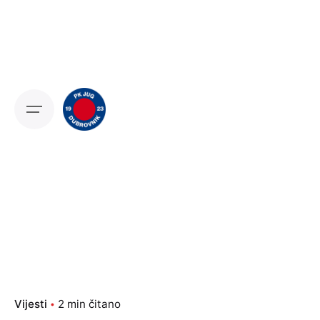
Skip
to
content
Vijesti
2 min čitano