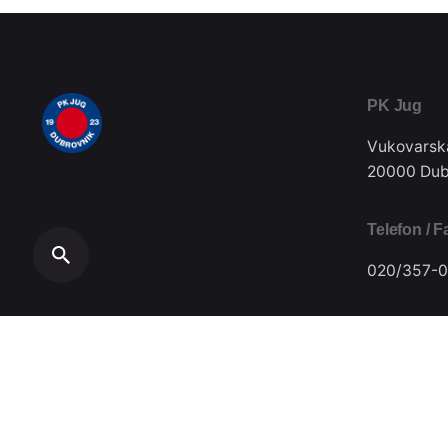
PK Jug
Vukovarsk
20000 Dub
Telefon / F
020/357-0
Plivački klub Jug // Design by
Festivus
.