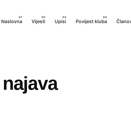
Naslovna
Vijesti
Upisi
Povijest kluba
Članov
 najava