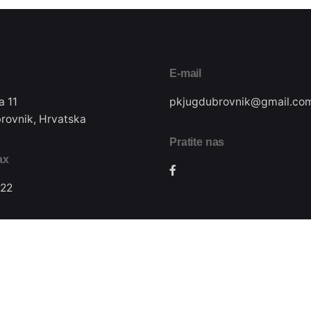
E-mail
a 11
pkjugdubrovnik@gmail.co
rovnik, Hrvatska
Pratite nas
ax
22