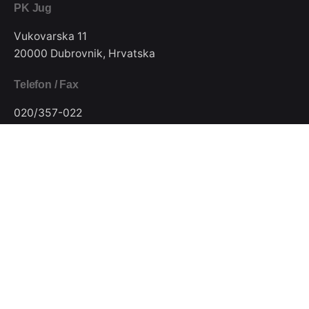
PK Jug
Vukovarska 11
20000 Dubrovnik, Hrvatska
Telefon / Fax
020/357-022
E-mail
pkjugdubrovnik@gmail.com
Pratite nas
Podijeli