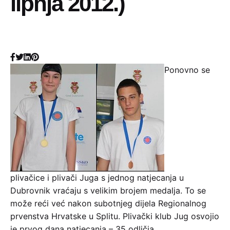
lipnja 2012.)
Ponovno se
plivačice i plivači Juga s jednog natjecanja u
Dubrovnik vraćaju s velikim brojem medalja. To se
može reći već nakon subotnjeg dijela Regionalnog
prvenstva Hrvatske u Splitu. Plivački klub Jug osvojio
je prvog dana natjecanja – 35 odličja.