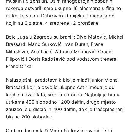
muških i 5 ženskih. Osim mnogobrojnih osobnih
rekorda ostvarili smo ukupno 16 plasmana u finalne
utrke, te smo u Dubrovnik donijeli i 9 medalja od
kojih su 3 zlatne, 4 srebrene i 2 brončane.
Boje Juga u Zagrebu su branili: Đivo Matović, Michel
Brassard, Mario Šurković, Ivan Đuran, Frane
Miloslavić, Ana Lučić, Adriana Marinović, Gracia
Filipović i Doris Radošević pod vodstvom trenera
Frane Ćirka.
Najuspješniji predstavnik bio je mlađi junior Michel
Brassard koji je osvojio ukupno četiri medalje od
kojih su dva zlata, srebro i bronca. Najbolji je bio u
utrkama 400 slobodno i 200 delfin, drugo mjesto
zauzeo je u disciplini 100 delfin, dok je trećeplasirani
bio na 200 slobodno.
Godinu dana mlađi Mario Šurković osvojio je tri