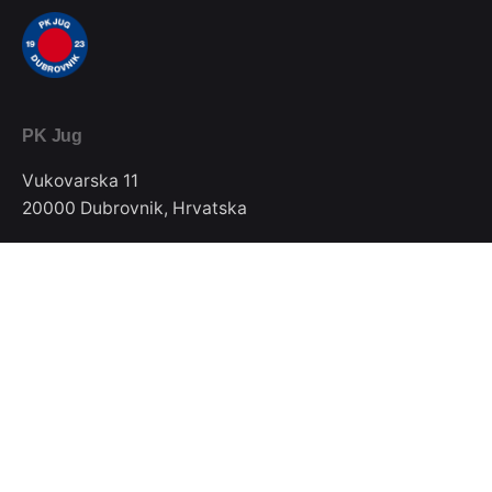
PK Jug
Vukovarska 11
20000 Dubrovnik, Hrvatska
Telefon / Fax
020/357-022
E-mail
pkjugdubrovnik@gmail.com
Pratite nas