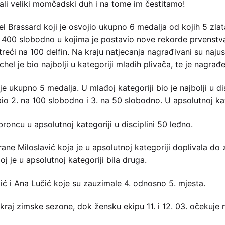
zali veliki momčadski duh i na tome im čestitamo!
el Brassard koji je osvojio ukupno 6 medalja od kojih 5 zlat
i 400 slobodno u kojima je postavio nove rekorde prvenstva,
 treći na 100 delfin. Na kraju natjecanja nagrađivani su naj
el je bio najbolji u kategoriji mladih plivača, te je nagrađ
 ukupno 5 medalja. U mlađoj kategoriji bio je najbolji u di
io 2. na 100 slobodno i 3. na 50 slobodno. U apsolutnoj kate
broncu u apsolutnoj kategoriji u disciplini 50 leđno.
rane Miloslavić koja je u apsolutnoj kategoriji doplivala do 
j je u apsolutnoj kategoriji bila druga.
ić i Ana Lučić koje su zauzimale 4. odnosno 5. mjesta.
kraj zimske sezone, dok žensku ekipu 11. i 12. 03. očekuj