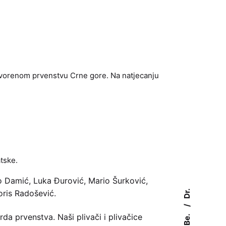
Otvorenom prvenstvu Crne gore. Na natjecanju
atske.
ivo Damić, Luka Đurović, Mario Šurković,
Dr.
oris Radošević.
da prvenstva. Naši plivači i plivačice
Be.