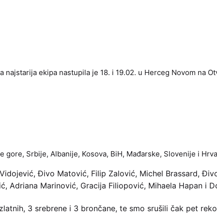
a najstarija ekipa nastupila je 18. i 19.02. u Herceg Novom na 
ne gore, Srbije, Albanije, Kosova, BiH, Mađarske, Slovenije i Hrv
l Vidojević, Đivo Matović, Filip Zalović, Michel Brassard, Đ
vić, Adriana Marinović, Gracija Filiopović, Mihaela Hapan i D
latnih, 3 srebrene i 3 brončane, te smo srušili čak pet rekor