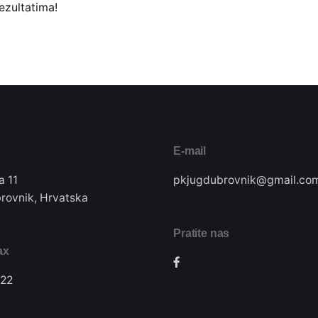
ezultatima!
E-mail
a 11
pkjugdubrovnik@gmail.co
rovnik, Hrvatska
Pratite nas
ax
22