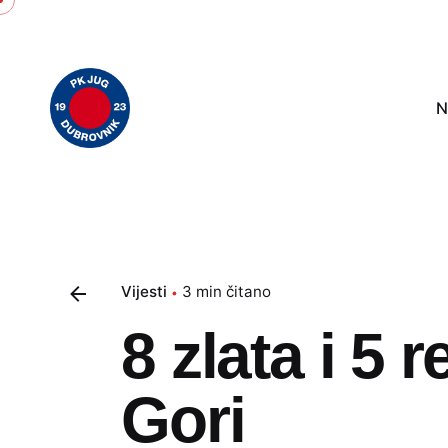
Skip
to
content
N
Vijesti
3 min čitano
8 zlata i 5
Gori