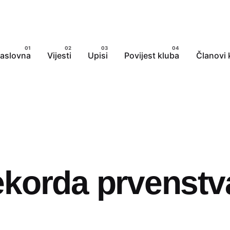
aslovna
Vijesti
Upisi
Povijest kluba
Članovi 
 rekorda prvenstv