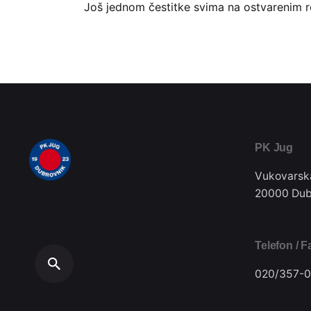
Još jednom čestitke svima na ostvarenim r
PK Jug
Vukovarsk
20000 Dub
Telefon / F
020/357-0