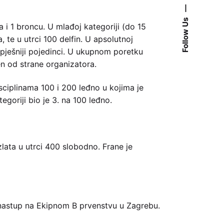
—
Follow Us
a i 1 broncu. U mlađoj kategoriji (do 15
 te u utrci 100 delfin. U apsolutnoj
uspješniji pojedinci. U ukupnom poretku
en od strane organizatora.
sciplinama 100 i 200 leđno u kojima je
goriji bio je 3. na 100 leđno.
zlata u utrci 400 slobodno. Frane je
e nastup na Ekipnom B prvenstvu u Zagrebu.