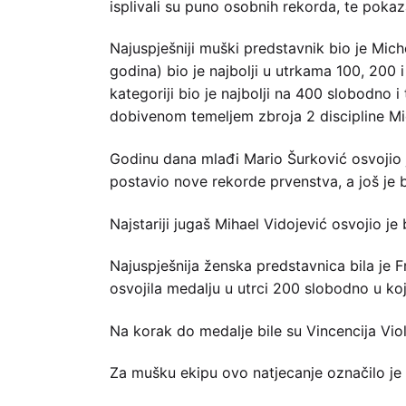
isplivali su puno osobnih rekorda, te poka
Najuspješniji muški predstavnik bio je Mich
godina) bio je najbolji u utrkama 100, 200 
kategoriji bio je najbolji na 400 slobodno i
dobivenom temeljem zbroja 2 discipline Mich
Godinu dana mlađi Mario Šurković osvojio je
postavio nove rekorde prvenstva, a još je b
Najstariji jugaš Mihael Vidojević osvojio je 
Najuspješnija ženska predstavnica bila je F
osvojila medalju u utrci 200 slobodno u kojo
Na korak do medalje bile su Vincencija Viol
Za mušku ekipu ovo natjecanje označilo je 