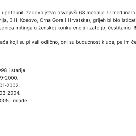
 još upotpunili zadovoljstvo osvojivši 63 medalje. U međunaro
ija, BiH, Kosovo, Crna Gora i Hrvatska), grijeh bi bio istica
dnica mitinga u ženskoj konkurenciji i zato joj čestitamo !!
vača koji su plivali odlično, oni su budućnost kluba, pa im č
998 i starije
99-2000.
001-2002.
003-2004.
2005 i mlađe.