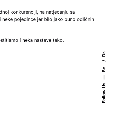
dnoj konkurenciji, na natjecanju sa
ti neke pojedince jer bilo jako puno odličnih
!
estitiamo i neka nastave tako.
Dr.
Be.
—
Follow Us