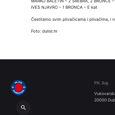
MARKO BALETIN – 2 SREBRA, 2 BRONCE – 
IVES NJAVRO – 1 BRONCA – E kat
Čestitamo svim plivačicama i plivačima, i 
Foto: dulist.hr
PK Jug
Vukovarsk
20000 Dub