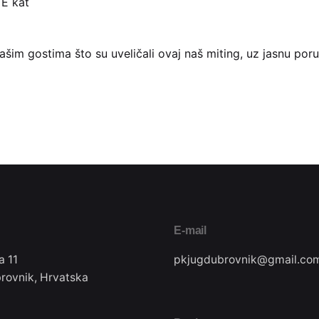
E kat
našim gostima što su uveličali ovaj naš miting, uz jasnu p
E-mail
a 11
pkjugdubrovnik@gmail.co
rovnik, Hrvatska