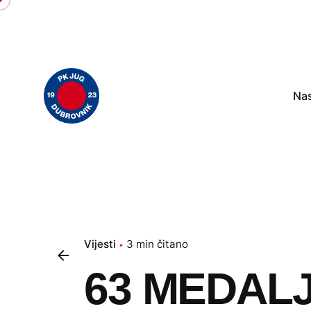
Skip
to
content
Na
Vijesti
3 min čitano
63 MEDALJ