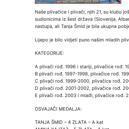
Naše plivačice i plivači, njih 21, su klubu
sudionicima iz šest država (Slovenija, Alban
nastupa, ali Tanja Šmid je bila ukupna pobje
Lijepo je bilo vidjeti puno našim mladih pli
KATEGORIJE:
A plivači rođ. 1996 i stariji, plivačice rođ. 1
B plivači rođ. 1997-1998, plivačice rođ. 19
C plivači rođ. 1999-2000, plivačice rođ. 2
D plivači rođ. 2001-2002, plivačice rođ. 2
E plivači rođ. 2003 i mlađi, plivačice rođ. 
OSVAJAČI MEDALJA:
TANJA ŠMID – 4 ZLATA – A kat