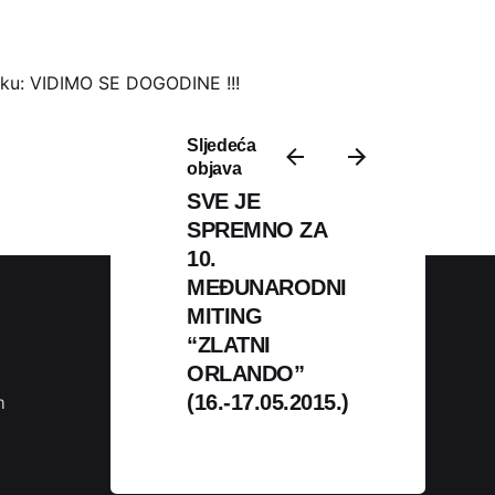
oruku: VIDIMO SE DOGODINE !!!
Sljedeća
objava
SVE JE
SPREMNO ZA
10.
MEĐUNARODNI
MITING
“ZLATNI
Podijeli
ORLANDO”
(16.-17.05.2015.)
m