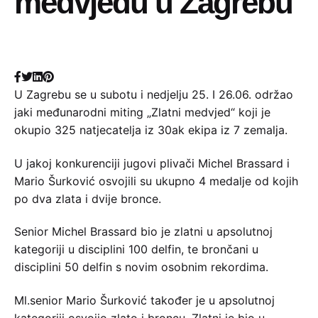
medvjedu u Zagrebu
U Zagrebu se u subotu i nedjelju 25. I 26.06. održao
jaki međunarodni miting „Zlatni medvjed“ koji je
okupio 325 natjecatelja iz 30ak ekipa iz 7 zemalja.
U jakoj konkurenciji jugovi plivači Michel Brassard i
Mario Šurković osvojili su ukupno 4 medalje od kojih
po dva zlata i dvije bronce.
Senior Michel Brassard bio je zlatni u apsolutnoj
kategoriji u disciplini 100 delfin, te brončani u
disciplini 50 delfin s novim osobnim rekordima.
Ml.senior Mario Šurković također je u apsolutnoj
kategoriji osvojio zlato i broncu. Zlatni je bio u