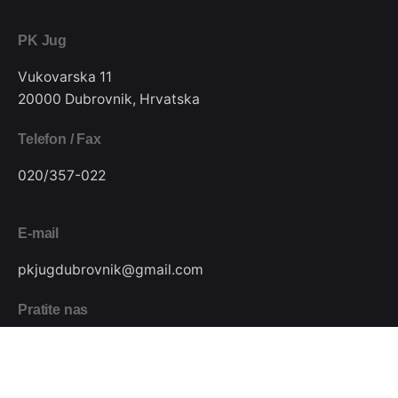
PK Jug
Vukovarska 11
20000 Dubrovnik, Hrvatska
Telefon / Fax
020/357-022
E-mail
pkjugdubrovnik@gmail.com
Pratite nas