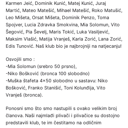
Karmen Jeić, Dominik Kunić, Matej Kunić, Juraj
Martić, Mateo Matešić, Mihael Matešić, Roko Matušić,
Leo Mišeta, Orsat Mišeta, Dominik Penzo, Toma
Spojver, Lucia Zdravka Smokvina, Mia Solomun, Vito
Šegović, Pia Ševelj, Maris Tokić, Luka Vasiljević,
Maksim Vlašić, Matija Vranješ, Karla Zorić, Lana Zorić,
Edis Tunović. Naš klub bio je najbrojniji na natjecanju!
Osvojili smo :
-Mia Solomun (srebro 50 prsno),
-Niko Bošković (bronca 100 slobodno)
-Muška štafeta 4×50 slobodno u sastavu: Niko
Bošković, Franko Stanišić, Toni Kolunđija, Vito
Vranješ (bronca).
Ponosni smo što smo nastupili s ovako velikim broj
članova. Naši najmlađi plivači i plivačice su dostojno
predstavili klub, te im čestitamo na odličnim