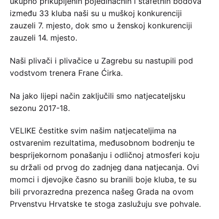
ukupno prikupljenih pojedinačnih i štafetnih bodova
između 33 kluba naši su u muškoj konkurenciji
zauzeli 7. mjesto, dok smo u ženskoj konkurenciji
zauzeli 14. mjesto.
Naši plivači i plivačice u Zagrebu su nastupili pod
vodstvom trenera Frane Ćirka.
Na jako lijepi način zaključili smo natjecateljsku
sezonu 2017-18.
VELIKE čestitke svim našim natjecateljima na
ostvarenim rezultatima, međusobnom bodrenju te
besprijekornom ponašanju i odličnoj atmosferi koju
su držali od prvog do zadnjeg dana natjecanja. Ovi
momci i djevojke časno su branili boje kluba, te su
bili prvorazredna prezenca našeg Grada na ovom
Prvenstvu Hrvatske te stoga zaslužuju sve pohvale.