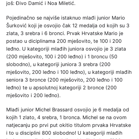
još: Đivo Damić i Noa Miletić.
Pojedinačno se najviše istaknuo mlađi junior Mario
Šurković koji je osvojio čak 12 medalja od kojih su 3
zlata, 3 srebra i 6 bronci. Prvak Hrvatske Mario je
postao u diciplinama 200 mješovito, te 100 i 200
leđno. U kategoriji mlađih juniora osvojio je 3 zlata
(200 mješovito, 100 i 200 leđno) i 1 broncu (50
slobodno), u kategoriji juniora 3 srebra (200
mješovito, 200 leđno i 100 leđno), u kategoriji mlađih
seniora 3 bronce (200 mješovito, 200 leđno i 100
leđno) te u apsolutnoj kategoriji 2 bronce (200
mješovito i 200 leđno).
Mlađi junior Michel Brassard osvojio je 6 medalja od
kojih 1 zlato, 4 srebra, 1 bronca. Michel se na ovom
natjecanju po prvi put okitio titulom prvaka Hrvatske
i to u disciplini 800 slobodno! U kategoriji mlađih