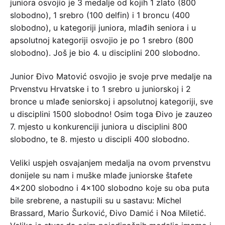
juniora osvojio je 3 medalje od kojih 1 zlato (800
slobodno), 1 srebro (100 delfin) i 1 broncu (400
slobodno), u kategoriji juniora, mlađih seniora i u
apsolutnoj kategoriji osvojio je po 1 srebro (800
slobodno). Još je bio 4. u disciplini 200 slobodno.
Junior Đivo Matović osvojio je svoje prve medalje na
Prvenstvu Hrvatske i to 1 srebro u juniorskoj i 2
bronce u mlađe seniorskoj i apsolutnoj kategoriji, sve
u disciplini 1500 slobodno! Osim toga Đivo je zauzeo
7. mjesto u konkurenciji juniora u disciplini 800
slobodno, te 8. mjesto u discipli 400 slobodno.
Veliki uspjeh osvajanjem medalja na ovom prvenstvu
donijele su nam i muške mlađe juniorske štafete
4×200 slobodno i 4×100 slobodno koje su oba puta
bile srebrene, a nastupili su u sastavu: Michel
Brassard, Mario Šurković, Đivo Damić i Noa Miletić.