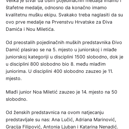
Velika je stvar da osim pojedinačnih medalja imamo i
štafetne medalje, odnosno da konačno imamo
kvalitetnu mušku ekipu. Svakako treba naglasiti da su
ovo prve medalje na Prvenstvu Hrvatske za Điva
Damića i Nou Miletića.
Od preostalih pojedinačnih muških predstavnika Đivo
Damić plasirao se na 5. mjesto u juniorskoj i mlađe
juniorskoj kategoriji u disciplini 1500 slobodno, dok je
u disciplini 800 slobodno bio 8. među mlađim
juniorima. U disciplini 400 slobodno zauzeo je 11.
mjesto.
Mlađi junior Noa Miletić zauzeo je 14. mjesto na 50
slobodno.
Od ženskih predstavnica na ovom natjecanju
predstavljale su nas: Ana Lučić, Adriana Marinović,
Gracija Filipović, Antonia Ljuban i Katarina Nenadić.