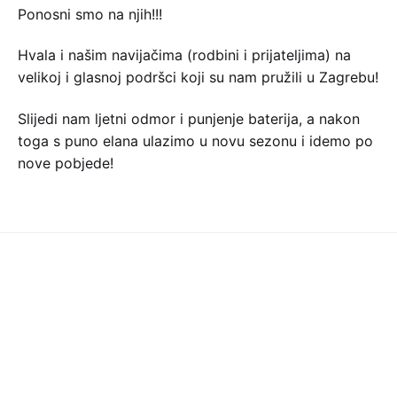
Ponosni smo na njih!!!
Hvala i našim navijačima (rodbini i prijateljima) na
velikoj i glasnoj podršci koji su nam pružili u Zagrebu!
Slijedi nam ljetni odmor i punjenje baterija, a nakon
toga s puno elana ulazimo u novu sezonu i idemo po
nove pobjede!
Sljedeća objava
Prvenstvo Hrvatske za dobne skupine-
najava