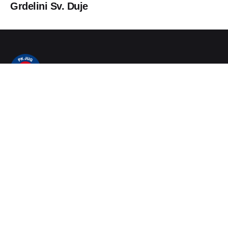
Grdelini Sv. Duje
PK Jug
Vukovarska 11
20000 Dubrovnik, Hrvatska
Telefon / Fax
020/357-022
E-mail