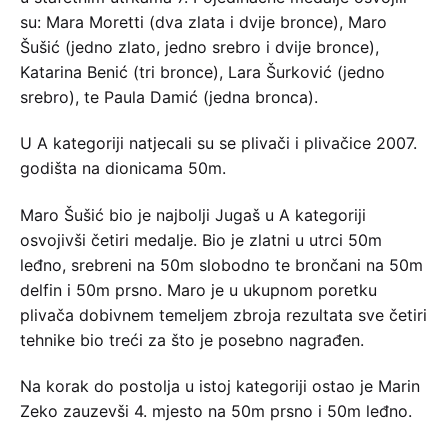
su: Mara Moretti (dva zlata i dvije bronce), Maro
Šušić (jedno zlato, jedno srebro i dvije bronce),
Katarina Benić (tri bronce), Lara Šurković (jedno
srebro), te Paula Damić (jedna bronca).
U A kategoriji natjecali su se plivači i plivačice 2007.
godišta na dionicama 50m.
Maro Šušić bio je najbolji Jugaš u A kategoriji
osvojivši četiri medalje. Bio je zlatni u utrci 50m
leđno, srebreni na 50m slobodno te brončani na 50m
delfin i 50m prsno. Maro je u ukupnom poretku
plivača dobivnem temeljem zbroja rezultata sve četiri
tehnike bio treći za što je posebno nagrađen.
Na korak do postolja u istoj kategoriji ostao je Marin
Zeko zauzevši 4. mjesto na 50m prsno i 50m leđno.