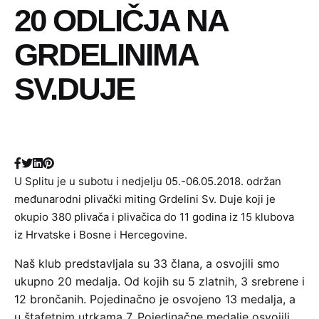
20 ODLIČJA NA
GRDELINIMA
SV.DUJE
U Splitu je u subotu i nedjelju 05.-06.05.2018. održan
međunarodni plivački miting Grdelini Sv. Duje koji je
okupio 380 plivača i plivačica do 11 godina iz 15 klubova
iz Hrvatske i Bosne i Hercegovine.
Naš klub predstavljala su 33 člana, a osvojili smo
ukupno 20 medalja. Od kojih su 5 zlatnih, 3 srebrene i
12 brončanih. Pojedinačno je osvojeno 13 medalja, a
u štafetnim utrkama 7. Pojedinačne medalje osvojili