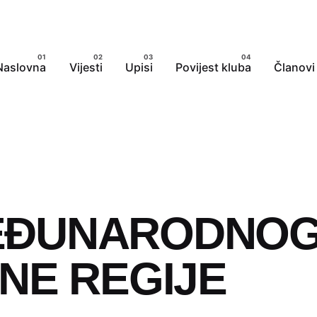
Naslovna
Vijesti
Upisi
Povijest kluba
Članovi
MEĐUNARODNO
ŽNE REGIJE