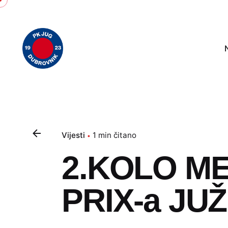
Skip
to
content
Vijesti
1 min čitano
2.KOLO 
PRIX-a JU