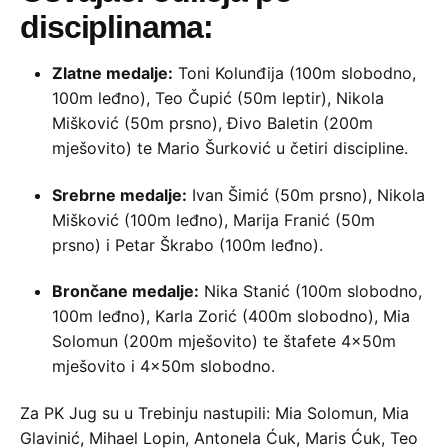
disciplinama:
Zlatne medalje:
Toni Kolunđija (100m slobodno,
100m leđno), Teo Čupić (50m leptir), Nikola
Mišković (50m prsno), Đivo Baletin (200m
mješovito) te Mario Šurković u četiri discipline.
Srebrne medalje:
Ivan Šimić (50m prsno), Nikola
Mišković (100m leđno), Marija Franić (50m
prsno) i Petar Škrabo (100m leđno).
Brončane medalje:
Nika Stanić (100m slobodno,
100m leđno), Karla Zorić (400m slobodno), Mia
Solomun (200m mješovito) te štafete 4×50m
mješovito i 4×50m slobodno.
Za PK Jug su u Trebinju nastupili: Mia Solomun, Mia
Glavinić, Mihael Lopin, Antonela Ćuk, Maris Ćuk, Teo