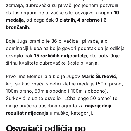
zemalja, dubrovački su plivači još jednom potvrdili
status regionalne plivačke sile, osvojivši ukupno
19
medalja
, od čega čak
9 zlatnih, 4 srebrne i 6
brončanih
.
Boje Juga branilo je 36 plivačica i plivača, a o
dominaciji kluba najbolje govori podatak da je odličja
osvojilo čak
15 različitih natjecatelja
, što potvrđuje
širinu kvalitete dubrovačke škole plivanja.
Prvo ime Memorijala bio je Jugov
Mario Šurković
,
koji se kući vraća s četiri zlatne medalje (50m prsno,
100m prsno, 50m slobodno i 100m slobodno).
Šurković je uz to osvojio i „Challenge 50 prsno“ te
mu je uručena posebna nagrada za
najvrijedniji
rezultat natjecanja
u muškoj kategoriji.
Osvajači odličja po