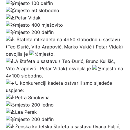
mjesto 100 delfin
mjesto 50 slobodno
Petar Vidak
mjesto 400 mješovito
mjesto 200 delfin
Štafeta ml.kadeta na 4×50 slobodno u sastavu
(Teo Đurić, Vito Arapović, Marko Vukić i Petar Vidak)
osvojila je
mjesto.
A štafeta u sastavu ( Teo Đurić, Bruno Kulišić,
Vito Arapović i Petar Vidak) osvojila je
mjesto na
4×100 slobodno.
U konkurenciji kadeta ostvarili smo sljedeće
uspjehe:
Petra Smokvina
mjesto 200 leđno
Lea Perak
mjesto 200 delfin
Ženska kadetska štafeta u sastavu (Ivana Puljić,