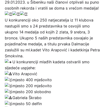
29.01.2023. u Šibeniku naši članovi otplivali su puno
osobnih rekorda i vratili se doma s vrećom medalja!
U konkurenciji oko 250 natjecatelja iz 11 klubova
nastupili smo s 24 predstavnika te osvojili smo
ukupno 14 medalja od kojih 2 zlata, 9 srebra, 3
bronce. Ukupno 5 naših predstavnika osvajalo je
pojedinačne medalje, a titulu prvaka Dalmacije
zaslužili su ml.kadet Vito Arapović i kadetkinja Petra
Smokvina.
U konkurenciji mlađih kadeta ostvarili smo
sljedeće uspjehe:
Vito Arapović
mjesto 400 mješovito
mjesto 200 mješovito
mjesto 200 slobodno
Gabriela Škrabo
mjesto 50 delfin