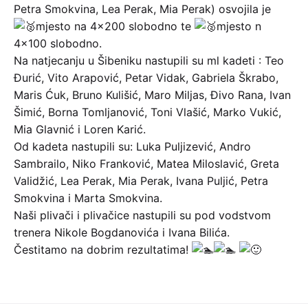
Petra Smokvina, Lea Perak, Mia Perak) osvojila je
mjesto na 4×200 slobodno te
mjesto n
4×100 slobodno.
Na natjecanju u Šibeniku nastupili su ml kadeti : Teo
Đurić, Vito Arapović, Petar Vidak, Gabriela Škrabo,
Maris Ćuk, Bruno Kulišić, Maro Miljas, Đivo Rana, Ivan
Šimić, Borna Tomljanović, Toni Vlašić, Marko Vukić,
Mia Glavnić i Loren Karić.
Od kadeta nastupili su: Luka Puljizević, Andro
Sambrailo, Niko Franković, Matea Miloslavić, Greta
Validžić, Lea Perak, Mia Perak, Ivana Puljić, Petra
Smokvina i Marta Smokvina.
Naši plivači i plivačice nastupili su pod vodstvom
trenera Nikole Bogdanovića i Ivana Bilića.
Čestitamo na dobrim rezultatima!