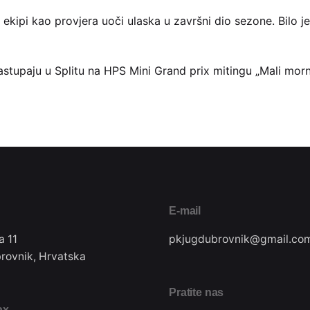
j ekipi kao provjera uoči ulaska u završni dio sezone. Bilo j
nastupaju u Splitu na HPS Mini Grand prix mitingu „Mali morn
E-mail
a 11
pkjugdubrovnik@gmail.co
rovnik, Hrvatska
Pratite nas
ax