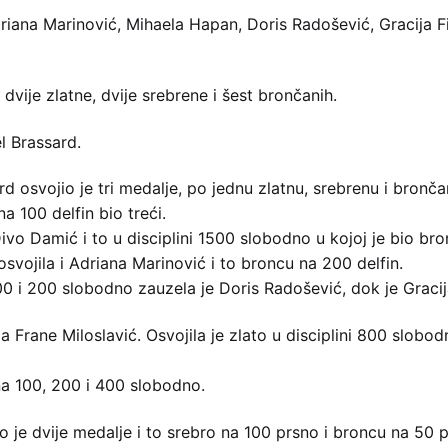
driana Marinović, Mihaela Hapan, Doris Radošević, Gracija Fi
dvije zlatne, dvije srebrene i šest brončanih.
el Brassard.
rd osvojio je tri medalje, po jednu zlatnu, srebrenu i bronč
 100 delfin bio treći.
Đivo Damić i to u disciplini 1500 slobodno u kojoj je bio bro
osvojila i Adriana Marinović i to broncu na 200 delfin.
00 i 200 slobodno zauzela je Doris Radošević, dok je Gracija
ila Frane Miloslavić. Osvojila je zlato u disciplini 800 slob
 na 100, 200 i 400 slobodno.
o je dvije medalje i to srebro na 100 prsno i broncu na 50 