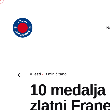
Skip
to
content
N
Vijesti
3 min čitano
10 medalja 
zlatni Frane