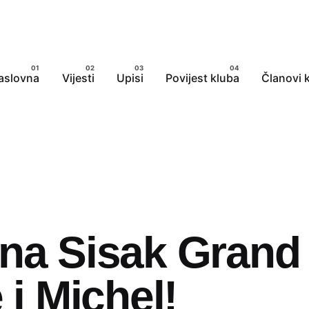
aslovna
Vijesti
Upisi
Povijest kluba
Članovi 
na Sisak Grand 
 i Michel!