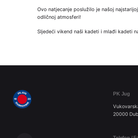
Ovo natjecanje poslužilo je našoj najstarijo
odličnoj atmosferi!
Sljedeći vikend naši kadeti i mlađi kadeti 
PK Jug
Vukovarsk
20000 Dub
Telefon / F