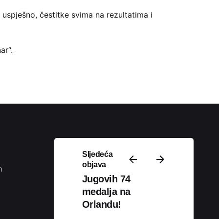
e uspješno, čestitke svima na rezultatima i
ar“.
Podijeli
Sljedeća
objava
m
Jugovih 74
medalja na
Orlandu!